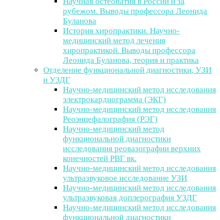
Научная остеопатия в России и за
рубежом. Выводы профессора Леонида
Буланова
История хиропрактики. Научно-
медицинский метод лечения
хиропрактикой. Выводы профессора
Леонида Буланова, теория и практика
Отделение функциональной диагностики, УЗИ
и УЗДГ
Научно-медицинский метод исследования
электрокардиограмма (ЭКГ)
Научно-медицинский метод исследования
Реоэнцефалография (РЭГ)
Научно-медицинский метод
функциональной диагностики
исследования реовазографии верхних
конечностей РВГ вк.
Научно-медицинский метод исследования
ультразвуковое исследование УЗИ
Научно-медицинский метод исследования
ультразвуковая доплерография УЗДГ
Научно-медицинский метод исследования
функциональной диагностики