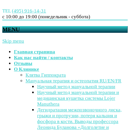
TEL
(495) 916-14-31
с 10:00 до 19:00 (понедельник - суббота)
MENU
Skip menu
Главная страница
Как нас найти / контакты
Отзывы
О Клинике
Клятва Гиппократа
Мануальная терапия и остеопатия RU/EN/FR
Научный метод мануальной терапии
Научный метод мануальной терапии и
медицинская кушетка системы Lojer
Manuthera
Дегидратация межпозвоночного диска,
грыжи и протрузии, потеря кальция и
фосфора в кости. Выводы профессора
Леонида Буланова «Долголетие и