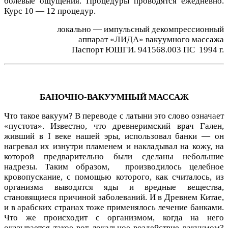
болевые ощущения. Процедуры проводятся ежедневно.
Курс 10 — 12 процедур.
локально — импульсный декомпрессионный
аппарат «ЛИДА» вакуумного массажа
Паспорт ЮШГИ. 941568.003 ПС 1994 г.
БАНОЧНО-ВАКУУМНЫЙ МАССАЖ
Что такое вакуум? В переводе с латыни это слово означает
«пустота». Известно, что древнеримский врач Гален,
живший в I веке нашей эры, использовал банки — он
нагревал их изнутри пламенем и накладывал на кожу, на
которой предварительно были сделаны небольшие
надрезы. Таким образом, производилось целебное
кровопускание, с помощью которого, как считалось, из
организма выводятся яды и вредные вещества,
становящиеся причиной заболеваний. И в Древнем Китае,
и в арабских странах тоже применялось лечение банками.
Что же происходит с организмом, когда на него
оказывается такое вот локальное воздействие вакуумом?