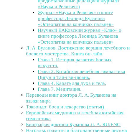
предоставленные редакцией журнала
«Наука и Религия»)
Журнал «Наука и Религия» о книге
профессора Леонида Буланова
«Остеопатия на кончиках пальцев»
Научный ВАКовский журнал «Клио» о
книге профессора Леонида Буланова
«Остеопатия на кончиках пальцев»
Л. А. Буланов. Достижение вершин лечебного и
боевого мастерства. Книга он-лайн.
Глава 1. История развития боевых
искусств.
Глава 2. Китайская лечебная гимнастика
Цигун и Тай-цзи-цюань.
Глава 4. Каратэ для духа и тела.
Глава 7. Медитация.
Переводы книг доктора Л. А. Буланова на
языки мира
Тэквондо: боец и лекарство (статья)
Европейская медицина и лечебная китайская
гимнастика
Биография доктора Буланова Л. А. RU/ENG
Награды, грамоты и благодарственные письма