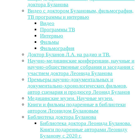
доктора Буланова
Видео с доктором Булановым, фильмография,
ТВ программы и интервью
Видео
Программы ТВ
Интервью
Фильмы
Фильмография
Доктор Буланов Л.А. на радио и ТВ.
Научно-медицинские конференции, научные и
научно-общественные собрания и заседания с
участием доктора Леонида Буланова
Премьеры научно-документальных и
документально-хронологических фильмов,
автор сценария и продюсер Леонид Буланов
Медицинские музеи. Научные музеи.
Книги и фильмы подаренные в библиотеки
автором Леонидом Булановым
Библиотека доктора Буланова
Библиотека доктора Леонида Буланова.
Книги подаренные авторами Леониду
Буланову с 2020 г.