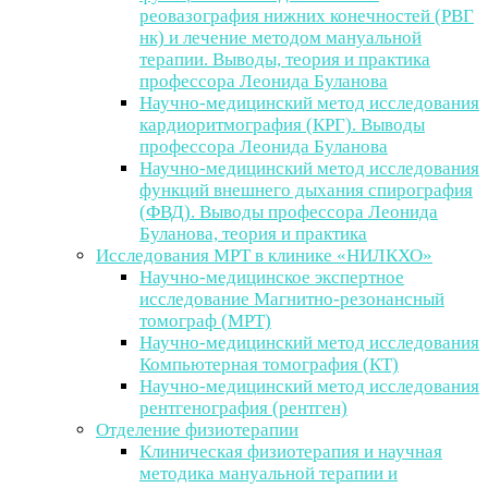
реовазография нижних конечностей (РВГ
нк) и лечение методом мануальной
терапии. Выводы, теория и практика
профессора Леонида Буланова
Научно-медицинский метод исследования
кардиоритмография (КРГ). Выводы
профессора Леонида Буланова
Научно-медицинский метод исследования
функций внешнего дыхания спирография
(ФВД). Выводы профессора Леонида
Буланова, теория и практика
Исследования МРТ в клинике «НИЛКХО»
Научно-медицинское экспертное
исследование Магнитно-резонансный
томограф (МРТ)
Научно-медицинский метод исследования
Компьютерная томография (КТ)
Научно-медицинский метод исследования
рентгенография (рентген)
Отделение физиотерапии
Клиническая физиотерапия и научная
методика мануальной терапии и