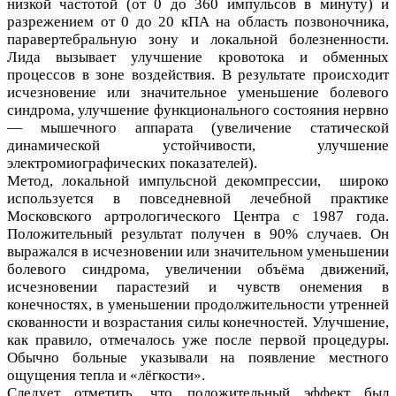
низкой частотой (от 0 до 360 импульсов в минуту) и
разрежением от 0 до 20 кПА на область позвоночника,
паравертебральную зону и локальной болезненности.
Лида вызывает улучшение кровотока и обменных
процессов в зоне воздействия. В результате происходит
исчезновение или значительное уменьшение болевого
синдрома, улучшение функционального состояния нервно
— мышечного аппарата (увеличение статической
динамической устойчивости, улучшение
электромиографических показателей).
Метод, локальной импульсной декомпрессии, широко
используется в повседневной лечебной практике
Московского артрологического Центра с 1987 года.
Положительный результат получен в 90% случаев. Он
выражался в исчезновении или значительном уменьшении
болевого синдрома, увеличении объёма движений,
исчезновении парастезий и чувств онемения в
конечностях, в уменьшении продолжительности утренней
скованности и возрастания силы конечностей. Улучшение,
как правило, отмечалось уже после первой процедуры.
Обычно больные указывали на появление местного
ощущения тепла и «лёгкости».
Следует отметить, что положительный эффект был