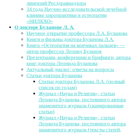
лицензий Росздравнадзора
34 года Научно-исследовательской лечебной
клинике хиропрактики и остеопатии
«НИЛКХО»
О докторе Буланове Л. А.
Научное открытие профессора Л.А. Буланова
Книги и фильмы доктора Буланова Л.А.
Книга «Остеопатия на кончиках пальцев» —
автор профессор Леонид Буланов
Презентации, конференции и брифинги, автора
книг доктора Леонида Буланова
Актуальный диалог: ответы на вопросы
Статьи доктора Буланова
Статьи доктора Буланова Л.А. (полный
список по годам)
Журнал «Наука и Религия», статьи
Леонида Буланова, постоянного автора
знаменитого журнала (сканированные
статьи)
Журнал «Наука и Религия», статьи
Леонида Буланова, постоянного автора
знаменитого журнала (тексты статей,