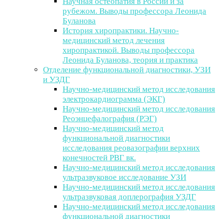
Научная остеопатия в России и за
рубежом. Выводы профессора Леонида
Буланова
История хиропрактики. Научно-
медицинский метод лечения
хиропрактикой. Выводы профессора
Леонида Буланова, теория и практика
Отделение функциональной диагностики, УЗИ
и УЗДГ
Научно-медицинский метод исследования
электрокардиограмма (ЭКГ)
Научно-медицинский метод исследования
Реоэнцефалография (РЭГ)
Научно-медицинский метод
функциональной диагностики
исследования реовазографии верхних
конечностей РВГ вк.
Научно-медицинский метод исследования
ультразвуковое исследование УЗИ
Научно-медицинский метод исследования
ультразвуковая доплерография УЗДГ
Научно-медицинский метод исследования
функциональной диагностики