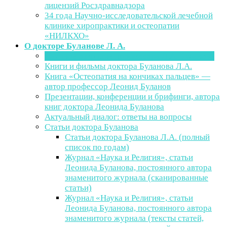
лицензий Росздравнадзора
34 года Научно-исследовательской лечебной
клинике хиропрактики и остеопатии
«НИЛКХО»
О докторе Буланове Л. А.
Научное открытие профессора Л.А. Буланова
Книги и фильмы доктора Буланова Л.А.
Книга «Остеопатия на кончиках пальцев» —
автор профессор Леонид Буланов
Презентации, конференции и брифинги, автора
книг доктора Леонида Буланова
Актуальный диалог: ответы на вопросы
Статьи доктора Буланова
Статьи доктора Буланова Л.А. (полный
список по годам)
Журнал «Наука и Религия», статьи
Леонида Буланова, постоянного автора
знаменитого журнала (сканированные
статьи)
Журнал «Наука и Религия», статьи
Леонида Буланова, постоянного автора
знаменитого журнала (тексты статей,