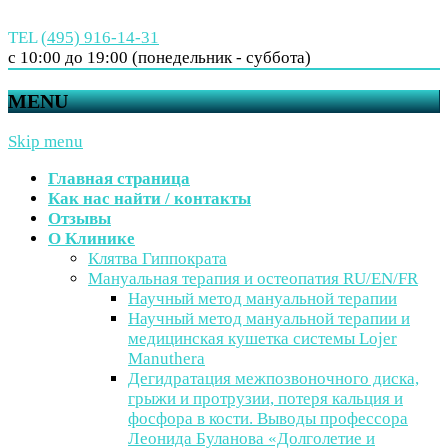
TEL
(495) 916-14-31
с 10:00 до 19:00 (понедельник - суббота)
MENU
Skip menu
Главная страница
Как нас найти / контакты
Отзывы
О Клинике
Клятва Гиппократа
Мануальная терапия и остеопатия RU/EN/FR
Научный метод мануальной терапии
Научный метод мануальной терапии и
медицинская кушетка системы Lojer
Manuthera
Дегидратация межпозвоночного диска,
грыжи и протрузии, потеря кальция и
фосфора в кости. Выводы профессора
Леонида Буланова «Долголетие и