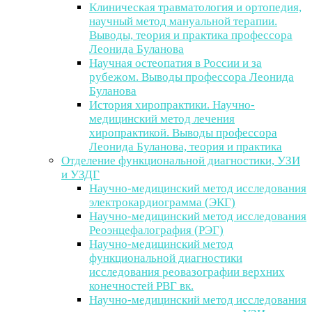
Клиническая травматология и ортопедия,
научный метод мануальной терапии.
Выводы, теория и практика профессора
Леонида Буланова
Научная остеопатия в России и за
рубежом. Выводы профессора Леонида
Буланова
История хиропрактики. Научно-
медицинский метод лечения
хиропрактикой. Выводы профессора
Леонида Буланова, теория и практика
Отделение функциональной диагностики, УЗИ
и УЗДГ
Научно-медицинский метод исследования
электрокардиограмма (ЭКГ)
Научно-медицинский метод исследования
Реоэнцефалография (РЭГ)
Научно-медицинский метод
функциональной диагностики
исследования реовазографии верхних
конечностей РВГ вк.
Научно-медицинский метод исследования