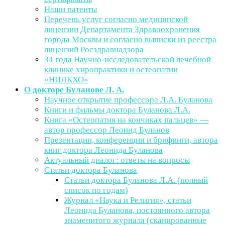
Наши патенты
Перечень услуг согласно медицинской
лицензии Департамента Здравоохранения
города Москвы и согласно выписки из реестра
лицензий Росздравнадзора
34 года Научно-исследовательской лечебной
клинике хиропрактики и остеопатии
«НИЛКХО»
О докторе Буланове Л. А.
Научное открытие профессора Л.А. Буланова
Книги и фильмы доктора Буланова Л.А.
Книга «Остеопатия на кончиках пальцев» —
автор профессор Леонид Буланов
Презентации, конференции и брифинги, автора
книг доктора Леонида Буланова
Актуальный диалог: ответы на вопросы
Статьи доктора Буланова
Статьи доктора Буланова Л.А. (полный
список по годам)
Журнал «Наука и Религия», статьи
Леонида Буланова, постоянного автора
знаменитого журнала (сканированные