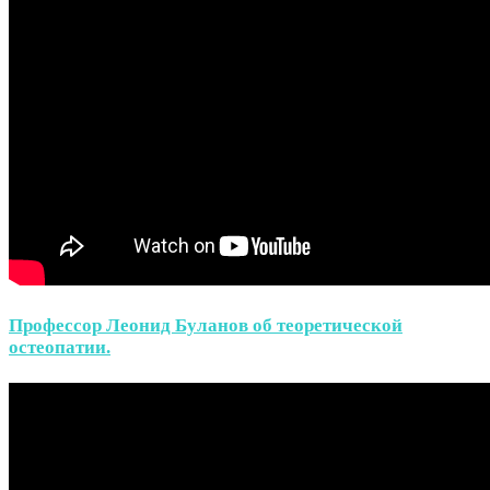
Профессор Леонид Буланов об теоретической
остеопатии.