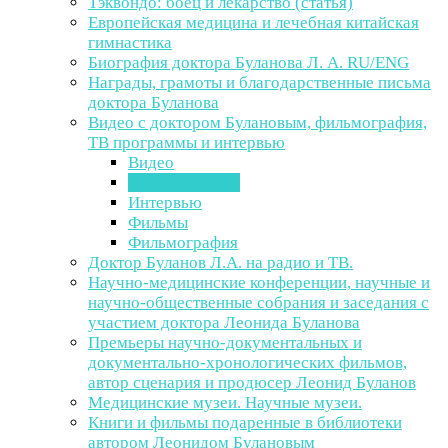
Тэквондо: боец и лекарство (статья)
Европейская медицина и лечебная китайская
гимнастика
Биография доктора Буланова Л. А. RU/ENG
Награды, грамоты и благодарственные письма
доктора Буланова
Видео с доктором Булановым, фильмография,
ТВ программы и интервью
Видео
Программы ТВ
Интервью
Фильмы
Фильмография
Доктор Буланов Л.А. на радио и ТВ.
Научно-медицинские конференции, научные и
научно-общественные собрания и заседания с
участием доктора Леонида Буланова
Премьеры научно-документальных и
документально-хронологических фильмов,
автор сценария и продюсер Леонид Буланов
Медицинские музеи. Научные музеи.
Книги и фильмы подаренные в библиотеки
автором Леонидом Булановым