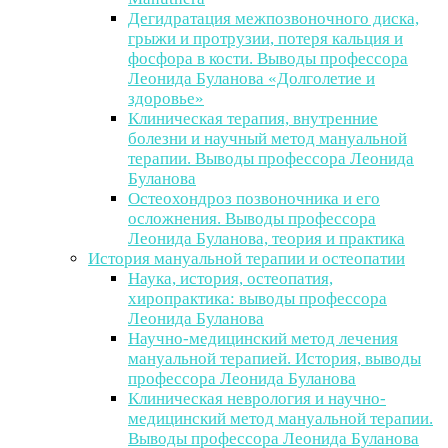
Дегидратация межпозвоночного диска,
грыжи и протрузии, потеря кальция и
фосфора в кости. Выводы профессора
Леонида Буланова «Долголетие и
здоровье»
Клиническая терапия, внутренние
болезни и научный метод мануальной
терапии. Выводы профессора Леонида
Буланова
Остеохондроз позвоночника и его
осложнения. Выводы профессора
Леонида Буланова, теория и практика
История мануальной терапии и остеопатии
Наука, история, остеопатия,
хиропрактика: выводы профессора
Леонида Буланова
Научно-медицинский метод лечения
мануальной терапией. История, выводы
профессора Леонида Буланова
Клиническая неврология и научно-
медицинский метод мануальной терапии.
Выводы профессора Леонида Буланова