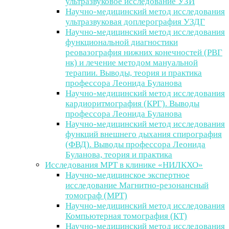
ультразвуковое исследование УЗИ
Научно-медицинский метод исследования
ультразвуковая доплерография УЗДГ
Научно-медицинский метод исследования
функциональной диагностики
реовазография нижних конечностей (РВГ
нк) и лечение методом мануальной
терапии. Выводы, теория и практика
профессора Леонида Буланова
Научно-медицинский метод исследования
кардиоритмография (КРГ). Выводы
профессора Леонида Буланова
Научно-медицинский метод исследования
функций внешнего дыхания спирография
(ФВД). Выводы профессора Леонида
Буланова, теория и практика
Исследования МРТ в клинике «НИЛКХО»
Научно-медицинское экспертное
исследование Магнитно-резонансный
томограф (МРТ)
Научно-медицинский метод исследования
Компьютерная томография (КТ)
Научно-медицинский метод исследования