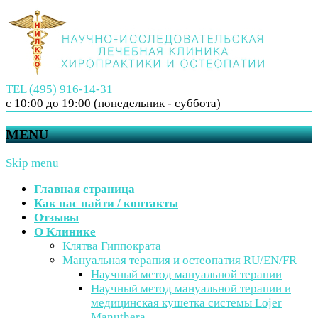
TEL
(495) 916-14-31
с 10:00 до 19:00 (понедельник - суббота)
MENU
Skip menu
Главная страница
Как нас найти / контакты
Отзывы
О Клинике
Клятва Гиппократа
Мануальная терапия и остеопатия RU/EN/FR
Научный метод мануальной терапии
Научный метод мануальной терапии и
медицинская кушетка системы Lojer
Manuthera