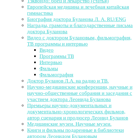
Тэквондо: боец и лекарство (статья)
Европейская медицина и лечебная китайская
гимнастика
Биография доктора Буланова Л. А. RU/ENG
Награды, грамоты и благодарственные письма
доктора Буланова
Видео с доктором Булановым, фильмография,
ТВ программы и интервью
Видео
Программы ТВ
Интервью
Фильмы
Фильмография
Доктор Буланов Л.А. на радио и ТВ.
Научно-медицинские конференции, научные и
научно-общественные собрания и заседания с
участием доктора Леонида Буланова
Премьеры научно-документальных и
документально-хронологических фильмов,
автор сценария и продюсер Леонид Буланов
Медицинские музеи. Научные музеи.
Книги и фильмы подаренные в библиотеки
автором Леонидом Булановым