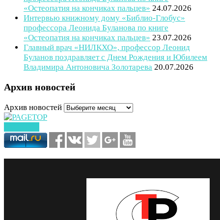
«Остеопатия на кончиках пальцев»
24.07.2026
Интервью книжному дому «Библио-Глобус»
профессора Леонида Буланова по книге
«Остеопатия на кончиках пальцев»
23.07.2026
Главный врач «НИЛКХО», профессор Леонид
Буланов поздравляет с Днем Рождения и Юбилеем
Владимира Антоновича Золотарева
20.07.2026
Архив новостей
Архив новостей
PAGETOP