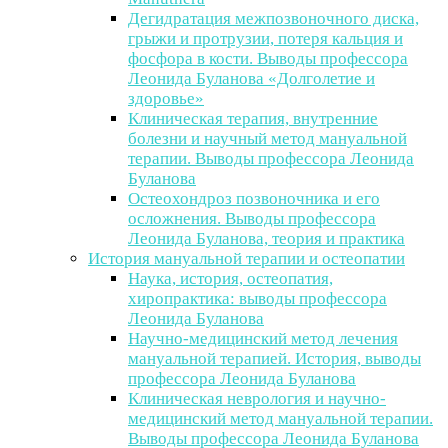
Дегидратация межпозвоночного диска,
грыжи и протрузии, потеря кальция и
фосфора в кости. Выводы профессора
Леонида Буланова «Долголетие и
здоровье»
Клиническая терапия, внутренние
болезни и научный метод мануальной
терапии. Выводы профессора Леонида
Буланова
Остеохондроз позвоночника и его
осложнения. Выводы профессора
Леонида Буланова, теория и практика
История мануальной терапии и остеопатии
Наука, история, остеопатия,
хиропрактика: выводы профессора
Леонида Буланова
Научно-медицинский метод лечения
мануальной терапией. История, выводы
профессора Леонида Буланова
Клиническая неврология и научно-
медицинский метод мануальной терапии.
Выводы профессора Леонида Буланова