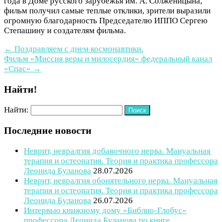
года в Доме русского зарубежья им. А. Солженицына,
фильм получил самые теплые отклики, зрители выразили
огромную благодарность Председателю ИППО Сергею
Степашину и создателям фильма.
←
Поздравляем с днем космонавтики.
Фильм «Миссия веры и милосердия» федеральный канал
«Спас»
→
Найти!
Найти:
Последние новости
Неврит, невралгия добавочного нерва. Мануальная
терапия и остеопатия. Теория и практика профессора
Леонида Буланова
28.07.2026
Неврит, невралгия обонятельного нерва. Мануальная
терапия и остеопатия. Теория и практика профессора
Леонида Буланова
26.07.2026
Интервью книжному дому «Библио-Глобус»
профессора Леонида Буланова по книге