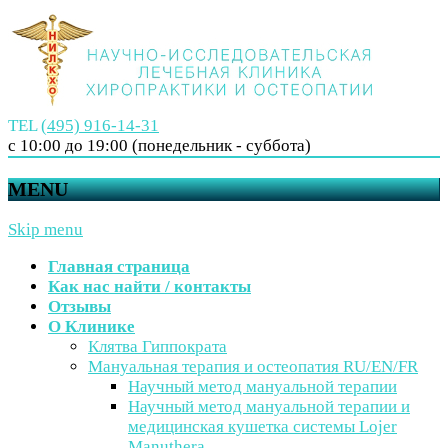
TEL
(495) 916-14-31
с 10:00 до 19:00 (понедельник - суббота)
MENU
Skip menu
Главная страница
Как нас найти / контакты
Отзывы
О Клинике
Клятва Гиппократа
Мануальная терапия и остеопатия RU/EN/FR
Научный метод мануальной терапии
Научный метод мануальной терапии и
медицинская кушетка системы Lojer
Manuthera