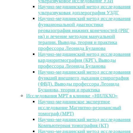
ультразвуковое исследование УЗИ
Научно-медицинский метод исследования
ультразвуковая доплерография УЗДГ
Научно-медицинский метод исследования
функциональной диагностики
реовазография нижних конечностей (РВГ
нк) и лечение методом мануальной
терапии. Выводы, теория и практика
профессора Леонида Буланова
Научно-медицинский метод исследования
кардиоритмография (КРГ). Выводы
профессора Леонида Буланова
Научно-медицинский метод исследования
функций внешнего дыхания спирография
(ФВД). Выводы профессора Леонида
Буланова, теория и практика
Исследования МРТ в клинике «НИЛКХО»
Научно-медицинское экспертное
исследование Магнитно-резонансный
томограф (МРТ)
Научно-медицинский метод исследования
Компьютерная томография (КТ)
Научно-медицинский метод исследования