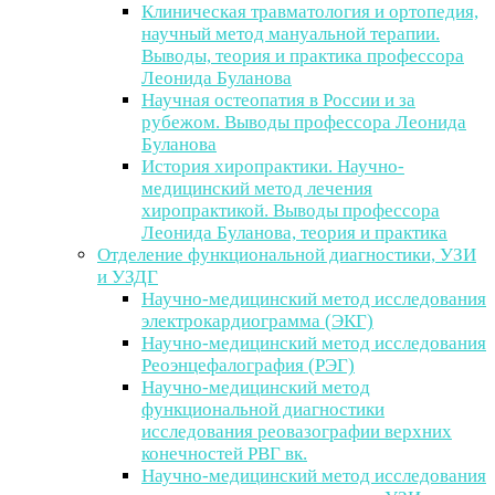
Клиническая травматология и ортопедия,
научный метод мануальной терапии.
Выводы, теория и практика профессора
Леонида Буланова
Научная остеопатия в России и за
рубежом. Выводы профессора Леонида
Буланова
История хиропрактики. Научно-
медицинский метод лечения
хиропрактикой. Выводы профессора
Леонида Буланова, теория и практика
Отделение функциональной диагностики, УЗИ
и УЗДГ
Научно-медицинский метод исследования
электрокардиограмма (ЭКГ)
Научно-медицинский метод исследования
Реоэнцефалография (РЭГ)
Научно-медицинский метод
функциональной диагностики
исследования реовазографии верхних
конечностей РВГ вк.
Научно-медицинский метод исследования