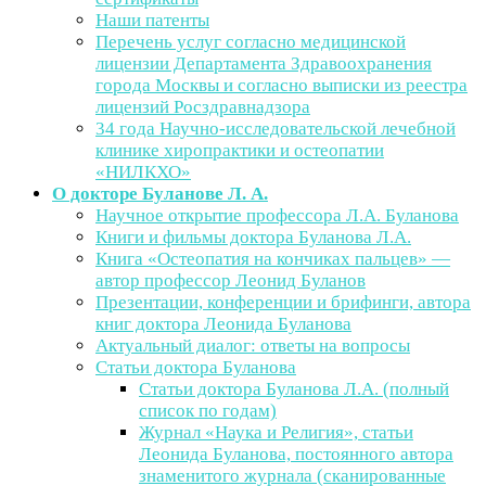
Наши патенты
Перечень услуг согласно медицинской
лицензии Департамента Здравоохранения
города Москвы и согласно выписки из реестра
лицензий Росздравнадзора
34 года Научно-исследовательской лечебной
клинике хиропрактики и остеопатии
«НИЛКХО»
О докторе Буланове Л. А.
Научное открытие профессора Л.А. Буланова
Книги и фильмы доктора Буланова Л.А.
Книга «Остеопатия на кончиках пальцев» —
автор профессор Леонид Буланов
Презентации, конференции и брифинги, автора
книг доктора Леонида Буланова
Актуальный диалог: ответы на вопросы
Статьи доктора Буланова
Статьи доктора Буланова Л.А. (полный
список по годам)
Журнал «Наука и Религия», статьи
Леонида Буланова, постоянного автора
знаменитого журнала (сканированные