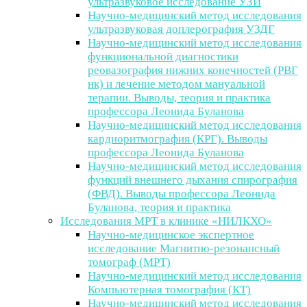
ультразвуковое исследование УЗИ
Научно-медицинский метод исследования
ультразвуковая доплерография УЗДГ
Научно-медицинский метод исследования
функциональной диагностики
реовазография нижних конечностей (РВГ
нк) и лечение методом мануальной
терапии. Выводы, теория и практика
профессора Леонида Буланова
Научно-медицинский метод исследования
кардиоритмография (КРГ). Выводы
профессора Леонида Буланова
Научно-медицинский метод исследования
функций внешнего дыхания спирография
(ФВД). Выводы профессора Леонида
Буланова, теория и практика
Исследования МРТ в клинике «НИЛКХО»
Научно-медицинское экспертное
исследование Магнитно-резонансный
томограф (МРТ)
Научно-медицинский метод исследования
Компьютерная томография (КТ)
Научно-медицинский метод исследования