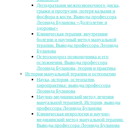
Дегидратация межпозвоночного диска,
грыжи и протрузии, потеря кальция и
фосфора в кости. Выводы профессора
Леонида Буланова «Долголетие и
здоровье»
Клиническая терапия, внутренние
болезни и научный метод мануальной
терапии. Выводы профессора Леонида
Буланова
Остеохондроз позвоночника и его
осложнения. Выводы профессора
Леонида Буланова, теория и практика
История мануальной терапии и остеопатии
Наука, история, остеопатия,
хиропрактика: выводы профессора
Леонида Буланова
Научно-медицинский метод лечения
мануальной терапией. История, выводы
профессора Леонида Буланова
Клиническая неврология и научно-
медицинский метод мануальной терапии.
Выводы профессора Леонида Буланова