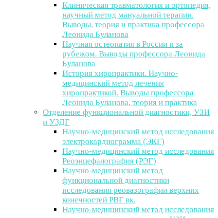
Клиническая травматология и ортопедия,
научный метод мануальной терапии.
Выводы, теория и практика профессора
Леонида Буланова
Научная остеопатия в России и за
рубежом. Выводы профессора Леонида
Буланова
История хиропрактики. Научно-
медицинский метод лечения
хиропрактикой. Выводы профессора
Леонида Буланова, теория и практика
Отделение функциональной диагностики, УЗИ
и УЗДГ
Научно-медицинский метод исследования
электрокардиограмма (ЭКГ)
Научно-медицинский метод исследования
Реоэнцефалография (РЭГ)
Научно-медицинский метод
функциональной диагностики
исследования реовазографии верхних
конечностей РВГ вк.
Научно-медицинский метод исследования