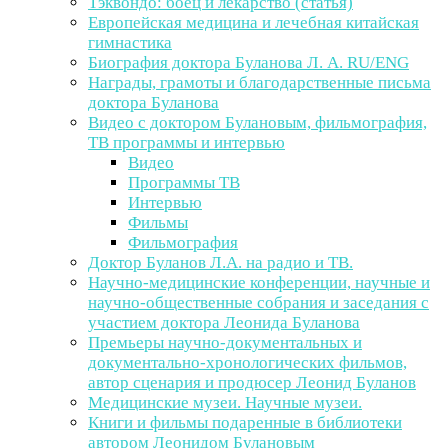
Тэквондо: боец и лекарство (статья)
Европейская медицина и лечебная китайская
гимнастика
Биография доктора Буланова Л. А. RU/ENG
Награды, грамоты и благодарственные письма
доктора Буланова
Видео с доктором Булановым, фильмография,
ТВ программы и интервью
Видео
Программы ТВ
Интервью
Фильмы
Фильмография
Доктор Буланов Л.А. на радио и ТВ.
Научно-медицинские конференции, научные и
научно-общественные собрания и заседания с
участием доктора Леонида Буланова
Премьеры научно-документальных и
документально-хронологических фильмов,
автор сценария и продюсер Леонид Буланов
Медицинские музеи. Научные музеи.
Книги и фильмы подаренные в библиотеки
автором Леонидом Булановым