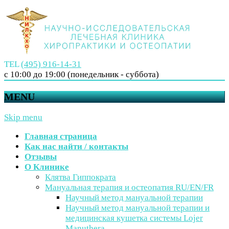
TEL
(495) 916-14-31
с 10:00 до 19:00 (понедельник - суббота)
MENU
Skip menu
Главная страница
Как нас найти / контакты
Отзывы
О Клинике
Клятва Гиппократа
Мануальная терапия и остеопатия RU/EN/FR
Научный метод мануальной терапии
Научный метод мануальной терапии и
медицинская кушетка системы Lojer
Manuthera